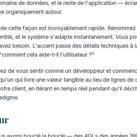
aine de données, et le reste de l'application — écrans
e organiquement autour.
n de cette façon est incroyablement rapide. Renommez
entité, et le système s'adapte instantanément. Vous p
vez besoin. L'accent passe des détails techniques à l
omment cela aide-t-il l'utilisateur ?"
sez de vous sentir comme un développeur et commenc
qu'un qui livre une valeur tangible au lieu de lignes 
tre client, en itérant en temps réel pendant qu'il décrit
adigme.
tur
ous avons bouclé la boucle — des 4GLs des années 19