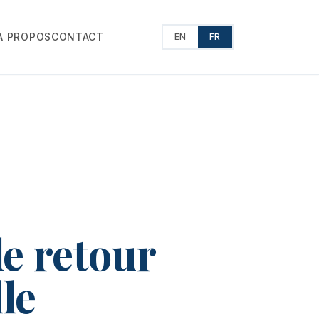
À PROPOS
CONTACT
EN
FR
le retour
lle