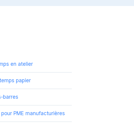
mps en atelier
 temps papier
s-barres
nt pour PME manufacturières