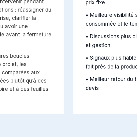
intervenir pendant
prix fixe
ptions : réassigner du
•
Meilleure visibilit
ise, clarifier la
consommée et le te
ou avoir une
e avant la fermeture
•
Discussions plus c
et gestion
ures boucles
•
Signaux plus fiable
 projet, les
fait près de la produ
e comparées aux
•
Meilleur retour du t
ées plutôt qu’à des
devis
re et à des feuilles