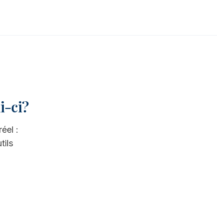
i-ci?
éel :
tils