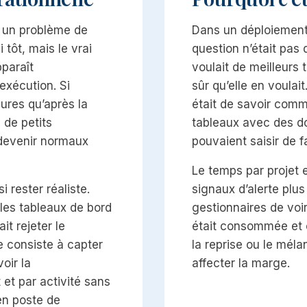
ée un problème de
Dans un déploiement e
i tôt, mais le vrai
question n’était pas d
paraît
voulait de meilleurs 
exécution. Si
sûr qu’elle en voulait
eures qu’après la
était de savoir comm
 de petits
tableaux avec des d
devenir normaux
pouvaient saisir de 
Le temps par projet e
i rester réaliste.
signaux d’alerte plus 
 les tableaux de bord
gestionnaires de voi
it rejeter le
était consommée et 
e consiste à capter
la reprise ou le méla
oir la
affecter la marge.
et par activité sans
en poste de