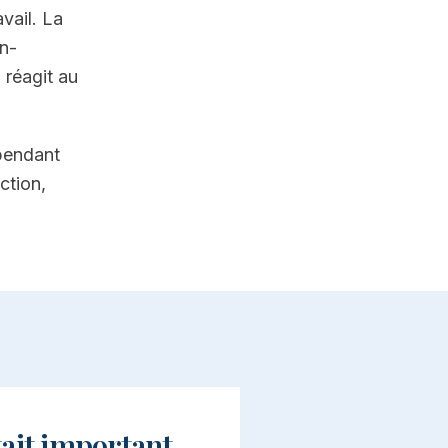
avail. La
n-
 réagit au
 pendant
ction,
tait important