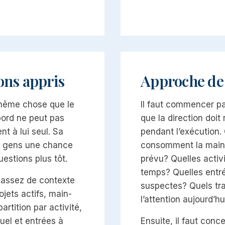
ons appris
Approche de
a même chose que le
Il faut commencer pa
bord ne peut pas
que la direction doit
 à lui seul. Sa
pendant l’exécution. 
x gens une chance
consomment la main-
estions plus tôt.
prévu? Quelles activ
temps? Quelles entr
 assez de contexte
suspectes? Quels t
rojets actifs, main-
l’attention aujourd’hu
tition par activité,
uel et entrées à
Ensuite, il faut conc